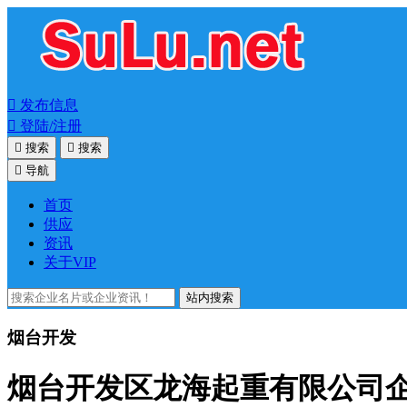

发布信息

登陆/注册

搜索

搜索

导航
首页
供应
资讯
关于VIP
站内搜索
烟台开发
烟台开发区龙海起重有限公司